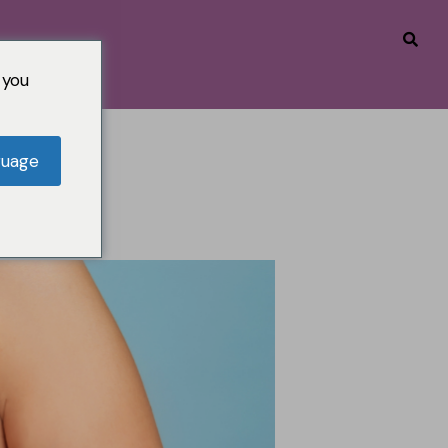
 you
guage