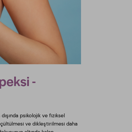
eksi -
şında psikolojik ve fiziksel
ültülmesi ve dikleştirilmesi daha
 dokusunun altında kalan