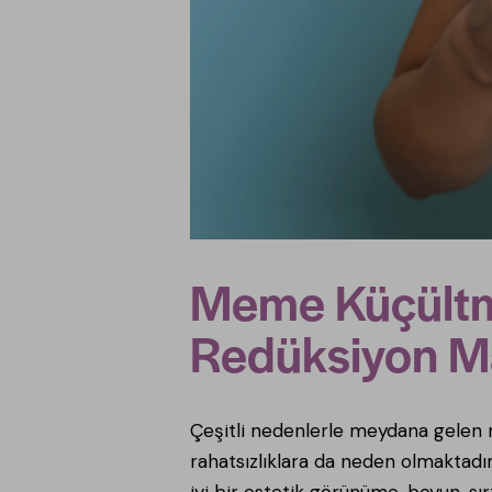
Meme Küçültme
Redüksiyon M
Çeşitli nedenlerle meydana gelen m
rahatsızlıklara da neden olmaktadı
iyi bir estetik görünüme, boyun, sı