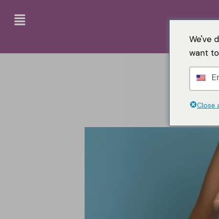
We've d
want to
En
Close 