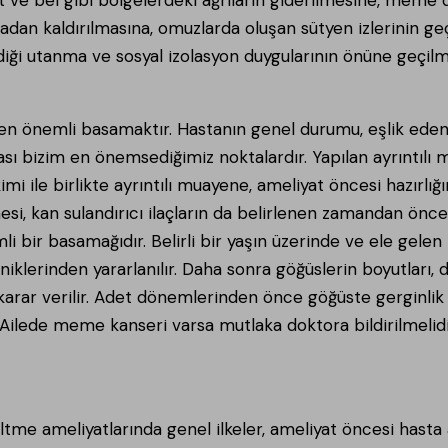
rtadan kaldırılmasına, omuzlarda oluşan sütyen izlerinin 
ği utanma ve sosyal izolasyon duygularının önüne geçil
en önemli basamaktır. Hastanın genel durumu, eşlik eden ha
sı bizim en önemsediğimiz noktalardır. Yapılan ayrıntılı
mi ile birlikte ayrıntılı muayene, ameliyat öncesi hazırlığ
i, kan sulandırıcı ilaçların da belirlenen zamandan önce 
i bir basamağıdır. Belirli bir yaşın üzerinde ve ele gelen 
lerinden yararlanılır. Daha sonra göğüslerin boyutları, 
karar verilir. Adet dönemlerinden önce göğüste gerginlik
ilede meme kanseri varsa mutlaka doktora bildirilmelidi
 ameliyatlarında genel ilkeler, ameliyat öncesi hasta a