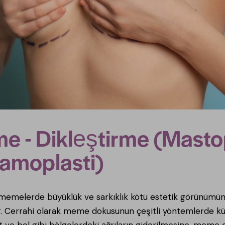
 - Dikleştirme (Mastop
amoplasti)
emelerde büyüklük ve sarkıklık kötü estetik görünümün dı
r. Cerrahi olarak meme dokusunun çeşitli yöntemlerde küç
rt ve bel gibi bölgelerdeki ağrıların giderilmesine, meme