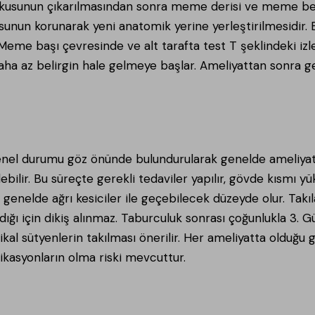
kusunun çıkarılmasından sonra meme derisi ve meme bezini
nun korunarak yeni anatomik yerine yerleştirilmesidir. 
 Meme başı çevresinde ve alt tarafta test T şeklindeki iz
 daha az belirgin hale gelmeye başlar. Ameliyattan sonra 
enel durumu göz önünde bulundurularak genelde ameliyat
ebilir. Bu süreçte gerekli tedaviler yapılır, gövde kısmı y
ir, genelde ağrı kesiciler ile geçebilecek düzeyde olur. Takıl
ıldığı için dikiş alınmaz. Taburculuk sonrası çoğunlukla 3.
ikal sütyenlerin takılması önerilir. Her ameliyatta oldu
ikasyonların olma riski mevcuttur.